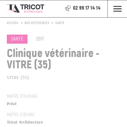
02 99 17 14 14
ACCUEIL
NOS RÉFÉRENCES
SANTÉ
SANTÉ
2017
Clinique vétérinaire -
VITRE (35)
VITRE (35)
MAÎTRE D’OUVRAGE
Privé
MAÎTRE D’ŒUVRE
Tricot Architecture