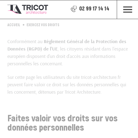
02 99 17 14 14
ACCUEIL
EXERCEZ VOS DROITS
Conformément au
Règlement Général de la Protection des
Données (RGPD) de l’UE
, les citoyens résidant dans l’espace
européen disposent d’un droit d’accès aux informations
personnelles les concernant.
Sur cette page les utilisateurs du site tricot-architecture.fr
peuvent faire valoir ce droit sur les données personnelles qui
les concernent, détenues par Tricot Architecture.
Faites valoir vos droits sur vos
données personnelles