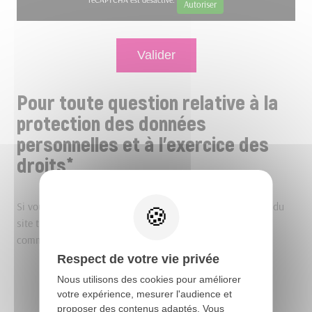
Autoriser
Pour toute question relative à la
protection des données
personnelles et à l’exercice des
droits*
Si vous êtes client, prospect Tricot Architecture ou usager du
site tricot-architecture.fr, vous pouvez également nous
communiquer votre demande par voie postale à :
Respect de votre vie privée
Tricot Architecture
Nous utilisons des cookies pour améliorer
Le responsable de traitement
votre expérience, mesurer l'audience et
Le Rocher Monthorin, D177
proposer des contenus adaptés. Vous