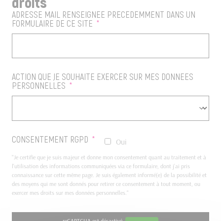
droits
ADRESSE MAIL RENSEIGNÉE PRÉCÉDEMMENT DANS UN
FORMULAIRE DE CE SITE
*
ACTION QUE JE SOUHAITE EXERCER SUR MES DONNÉES
PERSONNELLES
*
CONSENTEMENT RGPD
*
Oui
"Je certifie que je suis majeur et donne mon consentement quant au traitement et à
l'utilisation des informations communiquées via ce formulaire, dont j’ai pris
connaissance sur cette même page. Je suis également informé(e) de la possibilité et
des moyens qui me sont donnés pour retirer ce consentement à tout moment, ou
exercer mes droits sur mes données personnelles."
reCAPTCHA est désactivé.