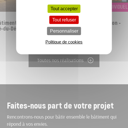
EXTENSION, LOGEMENT INDIVIDUEL
Tout accepter
Tout refuser
timent et ses
Extension d'une habitation -
-du-Désert (35)
FOUGERES- (35)
Personnaliser
Politique de cookies
Toutes nos réalisations
Faites-nous part de votre projet
Rencontrons-nous pour bâtir ensemble le bâtiment qui
répond à vos envies.