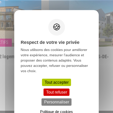
IFS
LOGEMENTS COLLECTIFS
Respect de votre vie privée
Nous utilisons des cookies pour améliorer
votre expérience, mesurer l'audience et
2 logements - BRECE
23 logements - CHARTRES-DE-
proposer des contenus adaptés. Vous
BRETAGNE - (35)
pouvez accepter, refuser ou personnaliser
vos choix.
Tout accepter
Toutes nos réalisations
Tout refuser
Personnaliser
Politique de cookies