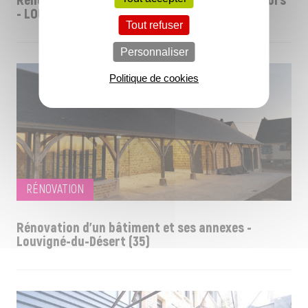
Rénovation d'un presbytère en résidence séniors
- LOUVIGNE-DU-DESERT- (35)
Tout refuser
Personnaliser
Politique de cookies
RÉNOVATION
Rénovation d'un bâtiment et ses annexes -
Louvigné-du-Désert (35)