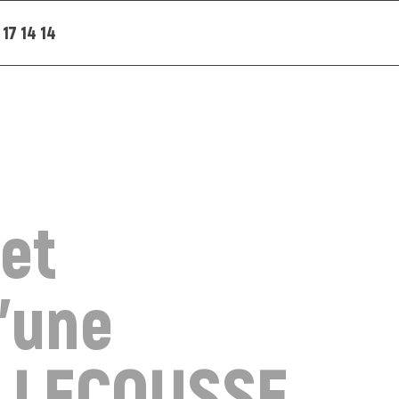
 17 14 14
et
'une
- LECOUSSE