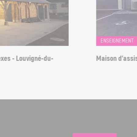
ENSEIGNEMENT
 - Louvigné-du-
Maison d'assistan