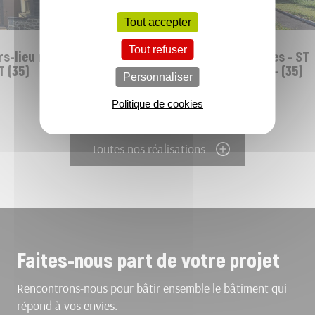
SANTÉ
Tout accepter
Tout refuser
s-lieu numérique
Restructuration des cuisines - ST
(35)
GEORGES DE REINTEMBAULT - (35)
Personnaliser
Politique de cookies
Toutes nos réalisations
Faites-nous part de votre projet
Rencontrons-nous pour bâtir ensemble le bâtiment qui
répond à vos envies.