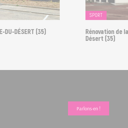
SPORT
DU-DÉSERT (35)
Rénovation de la sa
Désert (35)
Parlons-en !