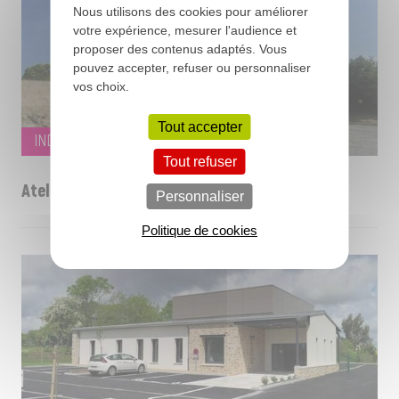
Nous utilisons des cookies pour améliorer
votre expérience, mesurer l'audience et
proposer des contenus adaptés. Vous
pouvez accepter, refuser ou personnaliser
vos choix.
Tout accepter
INDUSTRIEL
Tout refuser
Atelier communal - LE FERRE - (35)
Personnaliser
Politique de cookies