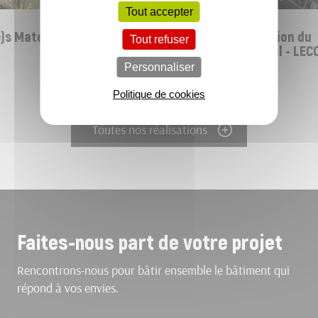
Tout accepter
s Maternel(le)s -
Restructuration et extension du
Tout refuser
centre technique municipal - LEC
(35)
Personnaliser
Politique de cookies
Toutes nos réalisations
Faites-nous part de votre projet
Rencontrons-nous pour bâtir ensemble le bâtiment qui
répond à vos envies.