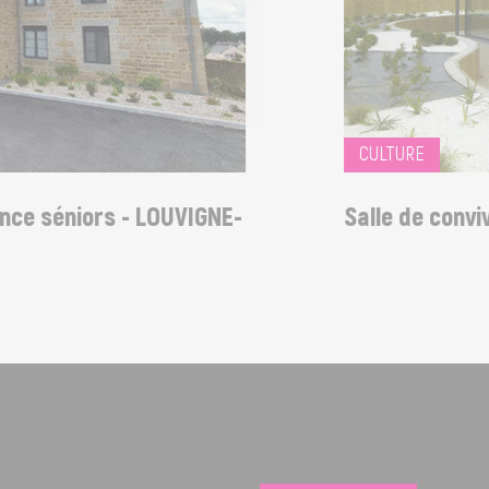
CULTURE
e séniors - LOUVIGNE-
Salle de convivi