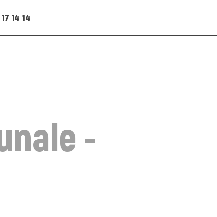
 17 14 14
unale -