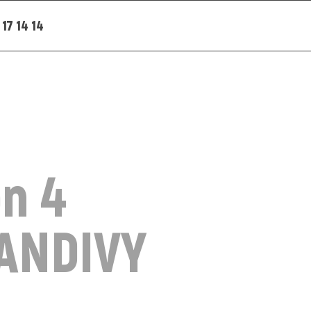
 17 14 14
n 4
LANDIVY