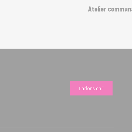
Atelier communal -
Parlons-en !