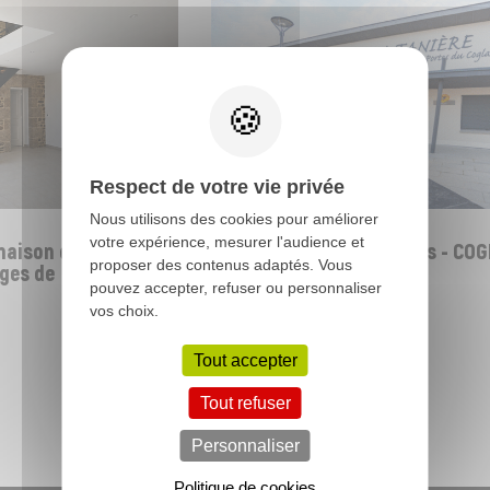
Respect de votre vie privée
TERTIAIRE / COMMERCE
Nous utilisons des cookies pour améliorer
votre expérience, mesurer l'audience et
ison de ville en
Commerce multi-services - COG
proposer des contenus adaptés. Vous
ges de
(35)
pouvez accepter, refuser ou personnaliser
vos choix.
Tout accepter
Toutes nos réalisations
Tout refuser
Personnaliser
Politique de cookies