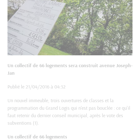
Un collectif de 66 logements sera construit avenue Joseph-
Jan
Publié le 21/04/2016 à 04:52
Un nouvel immeuble, trois ouvertures de classes et la
programmation du Grand Logis qui n'est pas bouclée : ce qu'il
faut retenir du dernier conseil municipal, après le vote des
subventions (1).
Un collectif de 66 logements