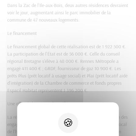
Dans la Zac de l'Ile-aux-Bois, deux autres résidences devraient
voir le jour,
augmentant ainsi le parc immobilier de la
commune de 47 nouveaux logements.
Le financement
Le financement global de cette réalisation est de 1 922 500 €.
La participation de l'État est de 56 000 €. Celle du conseil
régional Bretagne s'élève à 48 000 €. Rennes Métropole a
engagé 411 400 €
; GRDF, fournisseur de gaz 10 900 €. Les
prêts Plus (prêt locatif à usage social) et Plai (prêt locatif aidé
d'intégration) de la Chambre de commerce et fonds propres
Espacil Habitat représentent 1 396 200 €.
Une offre de logement diversifiée
La résidence Pierre-de-Coubertin contribue à la réalisation des
engagements pris par la commune dans le cadre du Plan local
de l'habitat de Rennes Métropole. À savoir
: promouvoir un