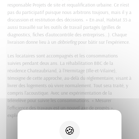
responsable Projets de site et requalification urbaine. Ce n’est
pas du participatif puisque nous arbitrons toujours, mais il y a
discussion et restitution des décisions. » En aval, Habitat 35 a
aussi travaillé sur les outils de travail partagés (grilles de
diagnostics, fiches d’autocontrôle des entreprises…). Chaque
livraison donne lieu à un
débriefing
pour bâtir sur l’expérience.
Les locataires sont accompagnés et les consommations
suivies pendant deux ans. La réhabilitation BBC de la
résidence Chateaubriand, à l’Hermitage (Ille-et-Vilaine),
témoigne de cette approche, au-delà du réglementaire, visant à
livrer des logements où vivre normalement. Tout sera traité, y
compris l’acoustique. Avec une expérimentation de la
télérelève pour suivre les consommations. « Mesurer
l’efficience des travaux est un nouvel axe de progrès »,
explique l’Office.