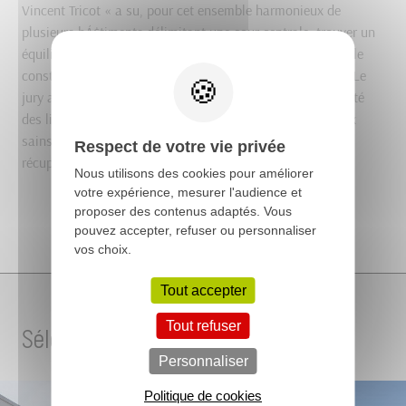
Vincent Tricot « a su, pour cet ensemble harmonieux de
plusieurs bÁ¢timents délimitant une cour centrale, trouver un
équilibre entre le respect du bÁ¢timent existant, la nouvelle
construction et l'aménagement intérieur contemporain ». Le
jury a également apprécié « l'accessibilité, la fonctionnalité
des lieux et la qualité des travaux intégrant des matériaux
sains, une gestion des consommations énergétiques, la
Respect de votre vie privée
récupération des eaux de pluie ».
Nous utilisons des cookies pour améliorer
votre expérience, mesurer l'audience et
proposer des contenus adaptés. Vous
pouvez accepter, refuser ou personnaliser
vos choix.
Tout accepter
Tout refuser
Sélection de projets
Personnaliser
Politique de cookies