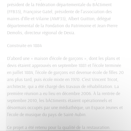
président de la Fédération départementale du BÁ¢timent
(FFB35), Françoise Gatel, présidente de l'association des
maires d'Ille-et-Vilaine (AMF35), Albert Guitton, délégué
départemental de la Fondation du Patrimoine et Jean-Pierre
Demolis, directeur régional de Dexia.
Construite en 1884
D'abord une « maison d'école de garçons », dont les plans et
devis étaient approuvés en septembre 1881 et l'école terminée
en juillet 1884, l'école de garçons est devenue école de filles 20
ans plus tard, puis école mixte en 1970. C'est Vincent Tricot,
architecte, qui a été chargé des travaux de réhabilitation. La
première réunion a eu lieu en décembre 2006. À la rentrée de
septembre 2010, les bÁ¢timents étaient opérationnels et
désormais occupés par une médiathèque, un Espace Jeunes et
l'école de musique du pays de Saint-Aubin.
Ce projet a été retenu pour la qualité de la restauration.