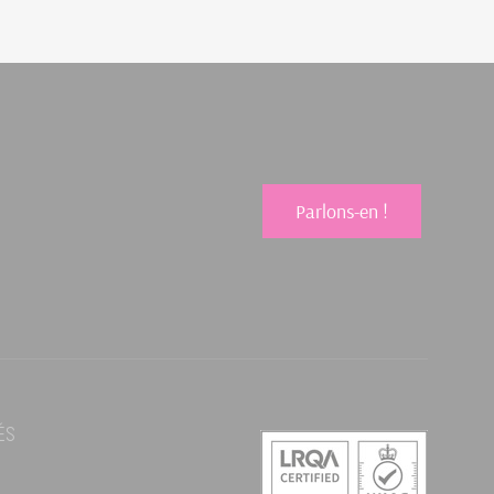
Parlons-en !
ÉS