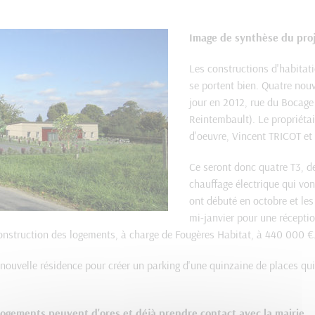
Image de synthèse du proj
Les constructions d'habitati
se portent bien. Quatre nou
jour en 2012, rue du Bocage
Reintembault). Le propriétai
d'oeuvre, Vincent TRICOT et 
Ce seront donc quatre T3, d
chauffage électrique qui von
ont débuté en octobre et le
mi-janvier pour une réceptio
onstruction des logements, à charge de Fougères Habitat, à 440 000 €
e nouvelle résidence pour créer un parking d'une quinzaine de places qu
logements peuvent d'ores et déjà prendre contact avec la mairie.