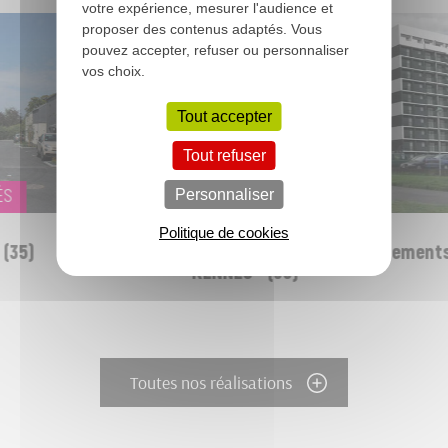
votre expérience, mesurer l'audience et
proposer des contenus adaptés. Vous
pouvez accepter, refuser ou personnaliser
vos choix.
Tout accepter
Tout refuser
S
GRANDE RÉHABILITATION
Personnaliser
Politique de cookies
(35)
Réhabilitation de 267 logements 
RENNES - (35)
Toutes nos réalisations