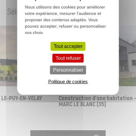
Nous utilisons des cookies pour améliorer
Sélection de projets
votre expérience, mesurer l'audience et
proposer des contenus adaptés. Vous
pouvez accepter, refuser ou personnaliser
vos choix.
Tout accepter
Tout refuser
Personnaliser
LOGEMENT INDIVIDUEL
Politique de cookies
LE-PUY-EN-VELAY
Construction d'une habitation - 
MARC LE BLANC (35)