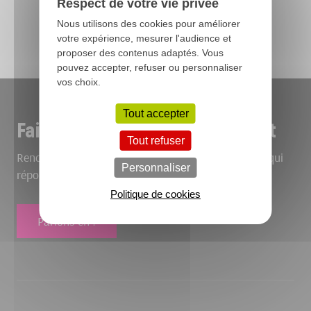
Respect de votre vie privée
Toutes nos réalisations
Nous utilisons des cookies pour améliorer
votre expérience, mesurer l'audience et
proposer des contenus adaptés. Vous
pouvez accepter, refuser ou personnaliser
vos choix.
Tout accepter
Faites-nous part de votre projet
Tout refuser
Rencontrons-nous pour bâtir ensemble le bâtiment qui
Personnaliser
répond à vos envies.
Politique de cookies
Parlons-en !