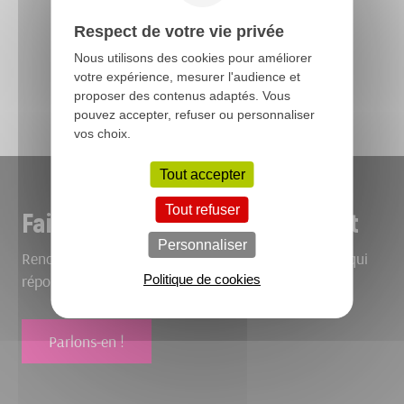
Respect de votre vie privée
Nous utilisons des cookies pour améliorer
votre expérience, mesurer l'audience et
Toutes nos réalisations
proposer des contenus adaptés. Vous
pouvez accepter, refuser ou personnaliser
vos choix.
Tout accepter
Tout refuser
Faites-nous part de votre projet
Personnaliser
Rencontrons-nous pour bâtir ensemble le bâtiment qui
répond à vos envies.
Politique de cookies
Parlons-en !