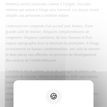
fenêtres) seront conservées comme à l'origine. L'escalier
intérieur qui amène à l'étage sera conservé. Les locaux seront
adaptés aux personnes à mobilité réduite.
L'extension est composée d'un accueil avec bureau, d'une
grande salle de réunion, d'espaces complémentaires de
rangement, d'espaces sanitaires, de trois bureaux et d'un
espace reprographie dans le bâtiment du presbytère. À l'étage,
se trouveront un bureau complémentaire, une salle de réunion
et deux pièces non affectées en prévision du développement
des services de l'ADMR Mélusine.
L'architecte est le cabinet Tricot de Louvigné-du-Désert. Les
réunions de chantier, débuté en décembre 2016, sont suivies
toutes les semaines par Monique Pommereul, maire de la
commune et Philippe Guérin, 1er adjoint. Le coût de cette
réhabilitation est proche de 695 000 € subventionnés à près
de 80 %.