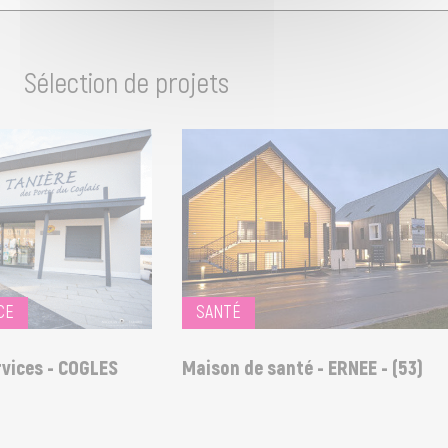
Sélection de projets
E
SANTÉ
ces - COGLES
Maison de santé - ERNEE - (53)