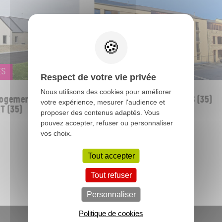
S
LOGEMENTS COLLECTIFS
Respect de votre vie privée
Nous utilisons des cookies pour améliorer
ogements locatifs -
33 logements - FOUGERES (35)
votre expérience, mesurer l'audience et
 (35)
proposer des contenus adaptés. Vous
pouvez accepter, refuser ou personnaliser
vos choix.
Tout accepter
Toutes nos réalisations
Tout refuser
Personnaliser
Politique de cookies