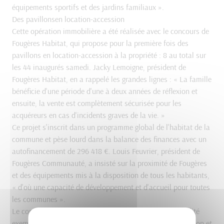
équipements sportifs et des jardins familiaux ».
Des pavillonsen location-accession
Cette opération immobilière a été réalisée avec le concours de
Fougères Habitat, qui propose pour la première fois des
pavillons en location-accession à la propriété : 8 au total sur
les 44 inaugurés samedi. Jacky Lemoigne, président de
Fougères Habitat, en a rappelé les grandes lignes : « La famille
bénéficie d'une période d'une à deux années de réflexion et
ensuite, la vente est complètement sécurisée pour les
acquéreurs en cas d'incidents graves de la vie. »
Ce projet s'inscrit dans un programme global de l'habitat de la
commune et pèse lourd dans la balance des finances avec un
autofinancement de 296 418 €. Louis Feuvrier, président de
Fougères Communauté, a insisté sur la proximité de Fougères
et des équipements mis à la disposition de tous les habitants,
« d'où une capacité de développement et d'accueil pour toutes
les communes ».
Le conseiller régional, Serge Boudet, a souligné la « qualité
exemplaire de ce projet au titre de l'engagement de la Région et