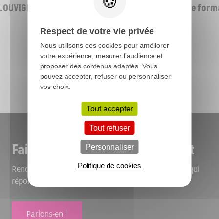
LOUVIGNE DU DESERT
Espace Nove@ - centre de forma
ROMAGNY - (50)
Respect de votre vie privée
Nous utilisons des cookies pour améliorer
votre expérience, mesurer l'audience et
proposer des contenus adaptés. Vous
Toutes nos réalisations
pouvez accepter, refuser ou personnaliser
vos choix.
Tout accepter
Tout refuser
Faites-nous part de votre projet
Personnaliser
Politique de cookies
Rencontrons-nous pour bâtir ensemble le bâtiment qui
répond à vos envies.
Parlons-en !