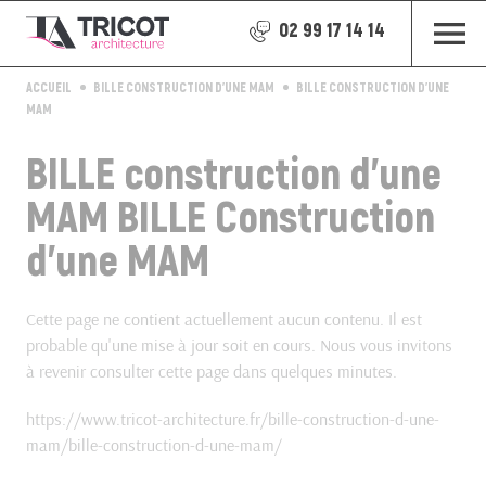
02 99 17 14 14
ACCUEIL
BILLE CONSTRUCTION D'UNE MAM
BILLE CONSTRUCTION D'UNE
MAM
BILLE construction d'une
MAM BILLE Construction
d'une MAM
Cette page ne contient actuellement aucun contenu. Il est
probable qu'une mise à jour soit en cours. Nous vous invitons
à revenir consulter cette page dans quelques minutes.
https://www.tricot-architecture.fr/bille-construction-d-une-
mam/bille-construction-d-une-mam/