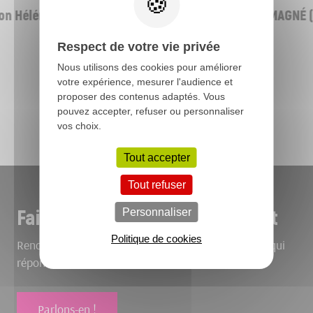
n Héléna -
Pôle Socio-culturel - ROMAGNÉ (
Respect de votre vie privée
Nous utilisons des cookies pour améliorer
votre expérience, mesurer l'audience et
proposer des contenus adaptés. Vous
Toutes nos réalisations
pouvez accepter, refuser ou personnaliser
vos choix.
Tout accepter
Tout refuser
Faites-nous part de votre projet
Personnaliser
Politique de cookies
Rencontrons-nous pour bâtir ensemble le bâtiment qui
répond à vos envies.
Parlons-en !